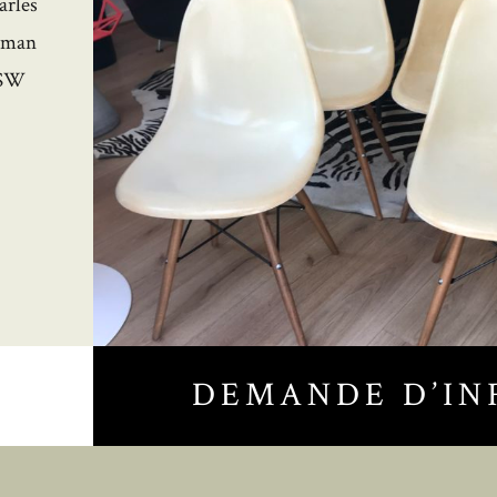
arles
erman
 DSW
,
DEMANDE D’IN