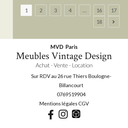
1
2
3
4
…
16
17
18
Sur RDV au 26 rue Thiers Boulogne-
Billancourt
0769519904
Mentions légales CGV