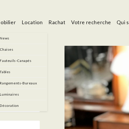
obilier
Location
Rachat
Votre recherche
Qui 
News
Chaises
ulogne-
Fauteuils-Canapés
Tables
Rangements-Bureaux
Luminaires
Décoration