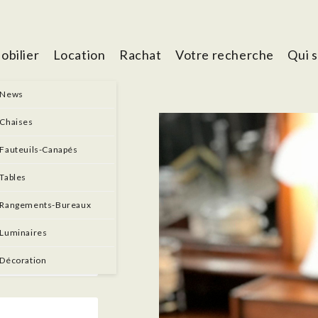
obilier
Location
Rachat
Votre recherche
Qui 
News
Chaises
ulogne-
Fauteuils-Canapés
Tables
Rangements-Bureaux
Luminaires
Décoration